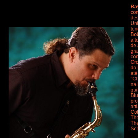
Ra
com
des
Uni
ten
Bob
alt
de 
gra
co
Orc
do 
até
"Ch
na 
gui
Blu
pro
art
Col
The
The
Sch