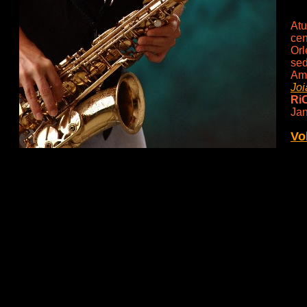
Atu
cen
Orl
sed
Ame
Joi
Ri
Jan
Vo